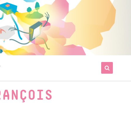
T
RANÇOIS