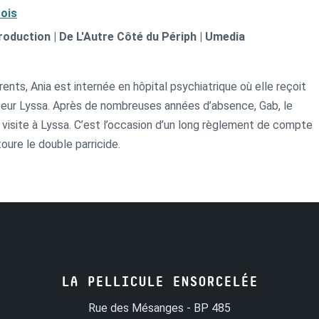
ois
roduction | De L'Autre Côté du Périph | Umedia
ents, Ania est internée en hôpital psychiatrique où elle reçoit
soeur Lyssa. Après de nombreuses années d’absence, Gab, le
d visite à Lyssa. C’est l’occasion d’un long règlement de compte
oure le double parricide.
LA PELLICULE ENSORCELÉE
Rue des Mésanges - BP 485