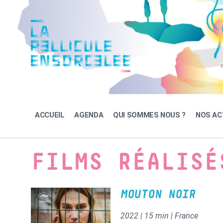
Skip
Skip
Skip
to
to
to
content
main
footer
navigation
ACCUEIL
AGENDA
QUI SOMMES NOUS ?
NOS AC
FILMS RÉALISÉ
MOUTON NOIR
2022 | 15 min | France