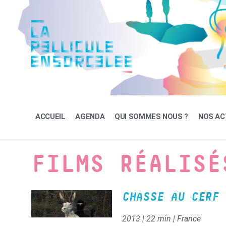
Skip
Skip
Skip
to
to
to
content
main
footer
navigation
ACCUEIL
AGENDA
QUI SOMMES NOUS ?
NOS AC
FILMS RÉALISÉ
CHASSE AU CERF
2013 | 22 min | France