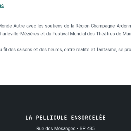
ac
n Monde Autre avec les soutiens de la Région Champagne-Arden
Charleville-Mézières et du Festival Mondial des Théâtres de Mar
fil des saisons et des heures, entre réalité et fantasme, se pro
ursuivi par un chasseur manipulateur de marionnette. Leur relati
figurent.
LA PELLICULE ENSORCELÉE
Rue des Mésanges - BP 485