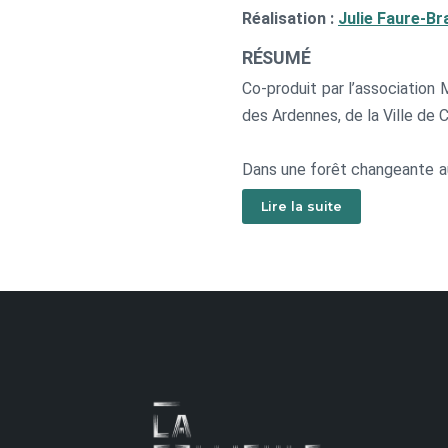
Réalisation :
Julie Faure-Br
RÉSUMÉ
Co-produit par l’associatio
des Ardennes, de la Ville de 
Dans une forêt changeante au 
et de traits de crayon est po
Lire la suite
meurent ensemble et se trans