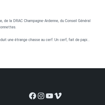
ne, de la DRAC Champagne-Ardenne, du Conseil Général
ionnettes.
duit une étrange chasse au cerf. Un cerf, fait de papier
on est ambiguë, parfois ils ne font qu’un. Ils naissent,
Facebook
Instagram
YouTube
Vimeo