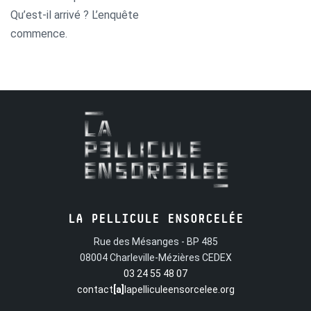
Qu’est-il arrivé ? L’enquête
commence.
LA PELLICULE ENSORCELÉE
Rue des Mésanges - BP 485
08004 Charleville-Mézières CEDEX
03 24 55 48 07
contact
[a]
lapelliculeensorcelee.org