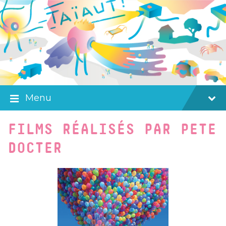
Skip
Skip
Skip
to
to
to
content
main
footer
navigation
Menu
FILMS RÉALISÉS PAR PETE
DOCTER