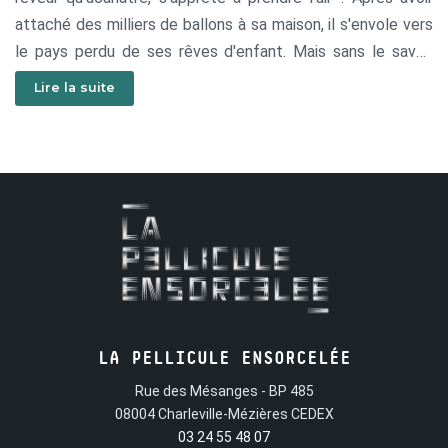
attaché des milliers de ballons à sa maison, il s'envole vers
le pays perdu de ses rêves d'enfant. Mais sans le savoir
Carl embarque avec lui un passager clandestin : Russell, un
Lire la suite
scout de 8 ans qui ne s'est jamais aventuré plus loin que le
bout de son jardin... Ce duo improbable va vivre une
aventure inoubliable et rencontrer des amis incroyables
tels que Doug, un chien capable de parler et Kevin, un
oiseau rare grand de presque 4 mètres. Vous aussi envolez-
vous pour la plus belle des aventures où même le ciel n'est
plus une limite !
LA PELLICULE ENSORCELÉE
Rue des Mésanges - BP 485
08004 Charleville-Mézières CEDEX
03 24 55 48 07