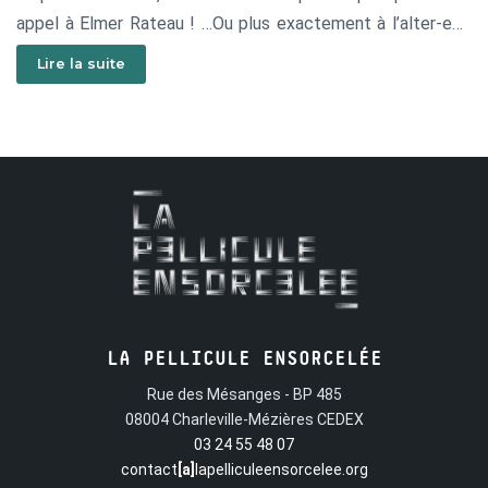
appel à Elmer Rateau ! …Ou plus exactement à l’alter-ego
de ce dernier, le formidable Captain Biceps, un colosse
Lire la suite
masqué et costumé qui semble seul capable de combattre
le mal ! Mais Captain Biceps n’est pas vraiment une lumière
! Il est même plutôt limité intellectuellement, et doit
toujours rendre des comptes à Raymonde, sa mère
envahissante et possessive. Heureusement, il est épaulé
dans sa tâche par Genius, son drôle d’assistant qui a
toujours une bonne idée pour capturer les méchants, même
s’il reste toujours dans l’ombre de son camarade.
Ensemble ils tentent tant bien que mal de faire régner la
justice, dans des luttes absurdes contre des ennemis
LA PELLICULE ENSORCELÉE
improbables tels que Docteur Nuisible, Dentiste Man ou
Rue des Mésanges - BP 485
Détritus Man !
08004 Charleville-Mézières CEDEX
03 24 55 48 07
contact
[a]
lapelliculeensorcelee.org