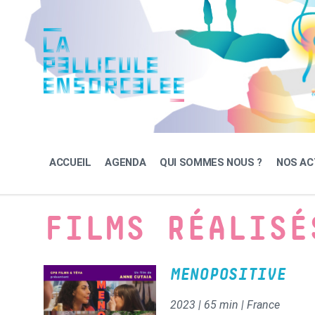
Skip
Skip
Skip
to
to
to
content
main
footer
navigation
ACCUEIL
AGENDA
QUI SOMMES NOUS ?
NOS AC
FILMS RÉALISÉ
MENOPOSITIVE
2023 | 65 min | France