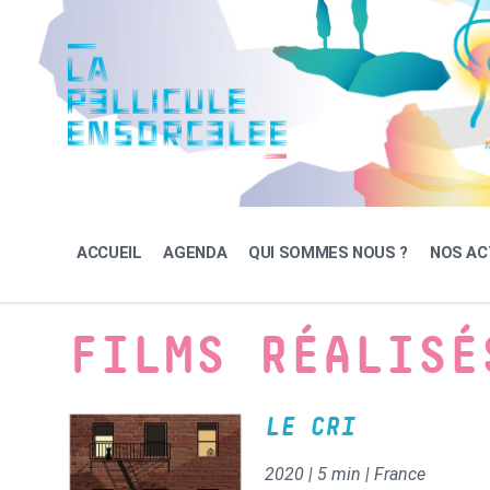
Skip
Skip
Skip
to
to
to
content
main
footer
navigation
ACCUEIL
AGENDA
QUI SOMMES NOUS ?
NOS AC
FILMS RÉALISÉ
LE CRI
2020 | 5 min | France