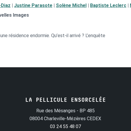
-Diaz
|
Justine Parasote
|
Solène Michel
|
Baptiste Leclerc
|
velles Images
’une résidence endormie. Qu’est-il arrivé ? L’enquête
LA PELLICULE ENSORCELÉE
Rue des Mésanges - BP 485
08004 Charleville-Mézières CEDEX
03 24 55 48 07