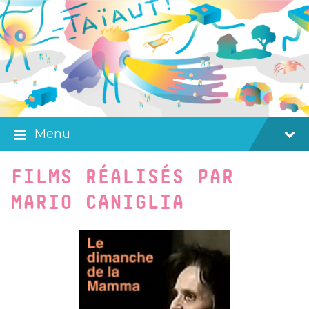
Skip
Skip
Skip
to
to
to
content
main
footer
navigation
Menu
FILMS RÉALISÉS PAR
MARIO CANIGLIA