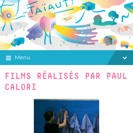
Skip
Skip
Skip
to
to
to
content
main
footer
navigation
Menu
FILMS RÉALISÉS PAR PAUL
CALORI