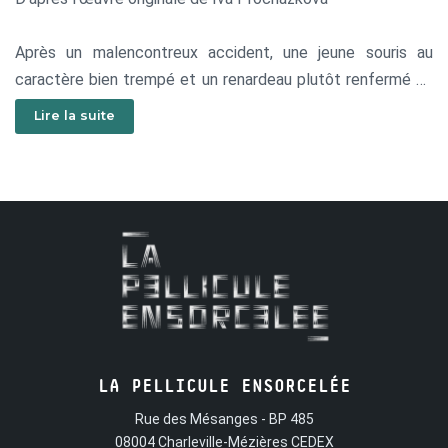
Après un malencontreux accident, une jeune souris au
caractère bien trempé et un renardeau plutôt renfermé se
retrouvent au paradis des animaux. Dans ce monde
Lire la suite
nouveau, ils doivent se débarrasser de leurs instincts
naturels et suivre tout un parcours vers une vie nouvelle. À
travers cette aventure, ils deviennent les meilleurs amis du
monde et la suite de leur voyage leur réservera bien des
surprises…
LA PELLICULE ENSORCELÉE
Rue des Mésanges - BP 485
08004 Charleville-Mézières CEDEX