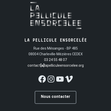
LA PELLICULE ENSORCELÉE
Rue des Mésanges - BP 485
08004 Charleville-Mézières CEDEX
03 24 55 48 07
contact
[a]
lapelliculeensorcelee.org
Facebook
Instagram
YouTube
Vimeo
Nous contacter