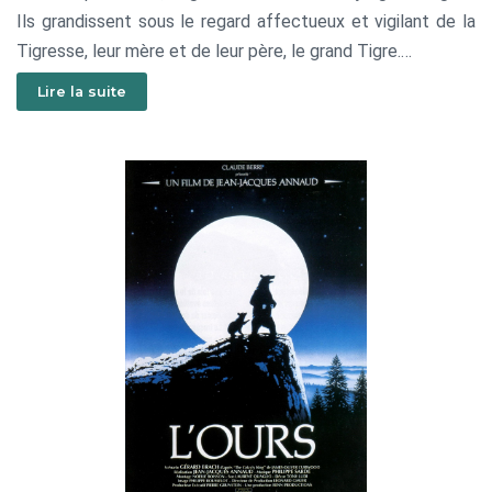
Ils grandissent sous le regard affectueux et vigilant de la
Tigresse, leur mère et de leur père, le grand Tigre.
Hélas, en ce début des années 1920, la fièvre de l’Art
Lire la suite
Asiatique s’empare des grandes capitales occidentales.
Des pilleurs de temples font irruption. Les deux frères sont
capturés, séparés et vendus.
L’un atterrit dans un cirque, l’autre chez un Prince. Les deux
félins se retrouvent opposés, face à face, dans une arène.
Au cours du combat, ils se reconnaissent et parviennent à
s’enfuir...