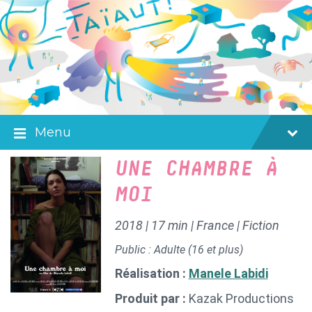
Skip
Skip
Skip
to
to
to
content
main
footer
navigation
Menu
UNE CHAMBRE À
MOI
2018 | 17 min | France | Fiction
Public : Adulte (16 et plus)
Réalisation :
Manele Labidi
Produit par :
Kazak Productions