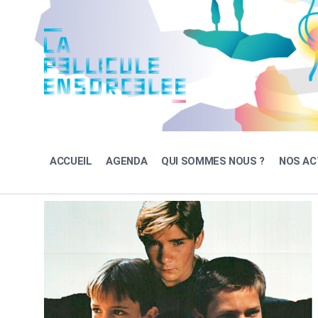
Skip
Skip
Skip
to
to
to
content
main
footer
navigation
ACCUEIL
AGENDA
QUI SOMMES NOUS ?
NOS AC