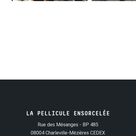
LA PELLICULE ENSORCELÉE
Rue des Mésanges - BP 485
08004 Charleville-Mézières CEDEX