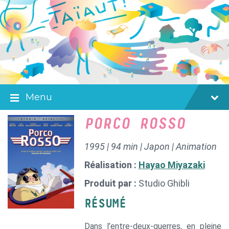
Skip
Skip
Skip
to
to
to
content
main
footer
navigation
Menu
PORCO ROSSO
1995 | 94 min | Japon | Animation
Réalisation :
Hayao Miyazaki
Produit par :
Studio Ghibli
RÉSUMÉ
Dans l’entre-deux-guerres, en pleine