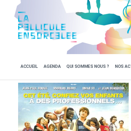
Skip
Skip
Skip
to
to
to
content
main
footer
navigation
ACCUEIL
AGENDA
QUI SOMMES NOUS ?
NOS AC