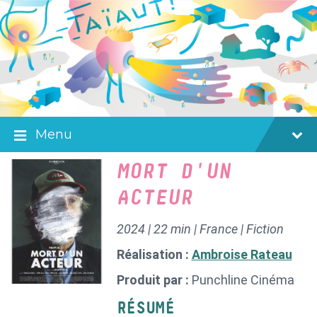
Skip
Skip
Skip
to
to
to
content
main
footer
navigation
Menu
MORT D'UN
ACTEUR
2024 | 22 min | France | Fiction
Réalisation :
Ambroise Rateau
Produit par :
Punchline Cinéma
RÉSUMÉ