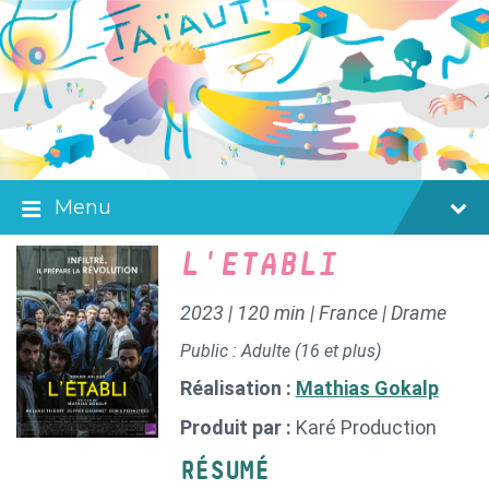
Skip
Skip
Skip
to
to
to
content
main
footer
navigation
Menu
L'ETABLI
2023 | 120 min | France | Drame
Public : Adulte (16 et plus)
Réalisation :
Mathias Gokalp
Produit par :
Karé Production
RÉSUMÉ