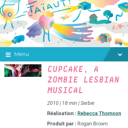
Skip
Skip
Skip
to
to
to
content
main
footer
navigation
Menu
CUPCAKE, A
ZOMBIE LESBIAN
MUSICAL
2010 | 18 min | Serbie
Réalisation :
Rebecca Thomson
Produit par :
Rogan Brown