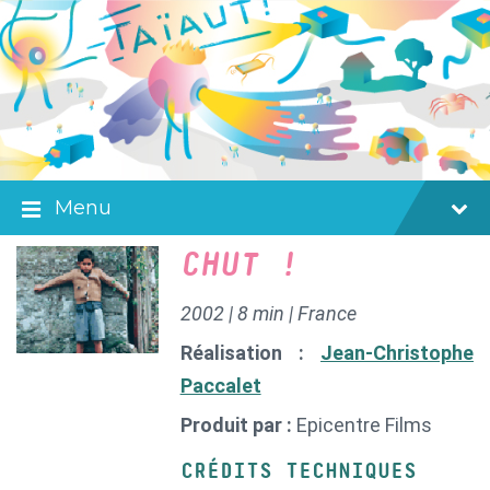
Skip
Skip
Skip
to
to
to
content
main
footer
navigation
Menu
CHUT !
2002 | 8 min | France
Réalisation :
Jean-Christophe
Paccalet
Produit par :
Epicentre Films
CRÉDITS TECHNIQUES