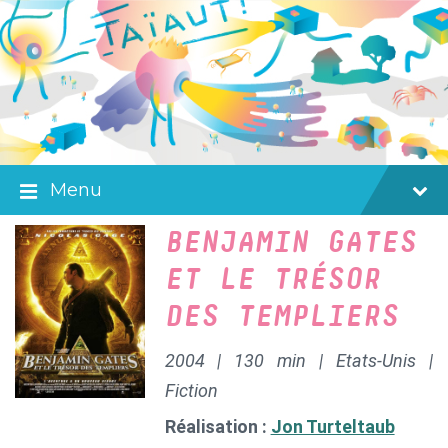
Skip
Skip
Skip
to
to
to
content
main
footer
navigation
Menu
BENJAMIN GATES
ET LE TRÉSOR
DES TEMPLIERS
2004 | 130 min | Etats-Unis |
Fiction
Réalisation :
Jon Turteltaub