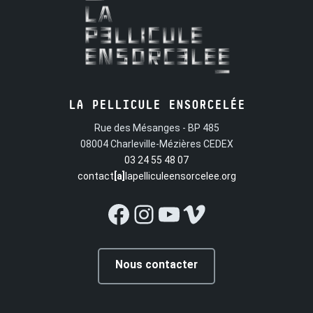
LA PELLICULE ENSORCELÉE
Rue des Mésanges - BP 485
08004 Charleville-Mézières CEDEX
03 24 55 48 07
contact
[a]
lapelliculeensorcelee.org
Facebook
Instagram
YouTube
Vimeo
Nous contacter