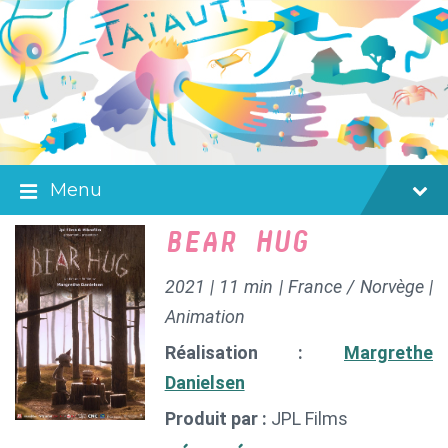
Skip
Skip
Skip
to
to
to
content
main
footer
navigation
Menu
BEAR HUG
2021 | 11 min | France / Norvège |
Animation
Réalisation :
Margrethe
Danielsen
Produit par :
JPL Films