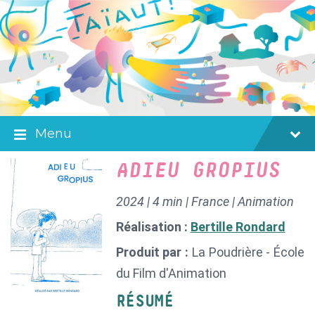
Skip
Skip
Skip
to
to
to
content
main
footer
navigation
Menu
ADIEU GROPIUS
2024 | 4 min | France | Animation
Réalisation :
Bertille Rondard
Produit par :
La Poudrière - École
du Film d'Animation
RÉSUMÉ