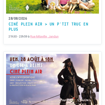
28/08/2026
CINÉ PLEIN AIR > UN P’TIT TRUC EN
PLUS
21h30 - 23h59
à
Rue Milaville, Jandun