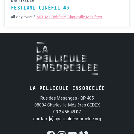
04/11/2026
FESTIVAL CINÉFIL #3
All-day event
à
MCL Ma Bohème, Charleville-Mézières
LA PELLICULE ENSORCELÉE
Rue des Mésanges - BP 485
08004 Charleville-Mézières CEDEX
03 24 55 48 07
contact
[a]
lapelliculeensorcelee.org