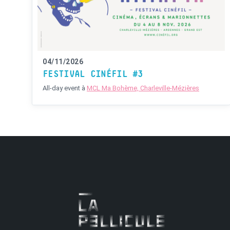
04/11/2026
FESTIVAL CINÉFIL #3
All-day event
à
MCL Ma Bohème, Charleville-Mézières