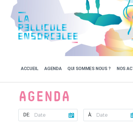
Skip
Skip
Skip
to
to
to
content
main
footer
navigation
ACCUEIL
AGENDA
QUI SOMMES NOUS ?
NOS AC
AGENDA
DE:
À: