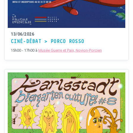
13/06/2026
CINÉ-DÉBAT > PORCO ROSSO
15h00 - 17h00
à
Musée Guerre et Paix, Novion-Porcien